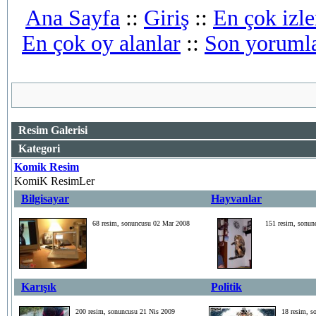
Ana Sayfa
::
Giriş
::
En çok izle
En çok oy alanlar
::
Son yoruml
Resim Galerisi
Kategori
Komik Resim
KomiK ResimLer
Bilgisayar
Hayvanlar
68 resim, sonuncusu 02 Mar 2008
151 resim, sonun
Karışık
Politik
200 resim, sonuncusu 21 Nis 2009
18 resim, 