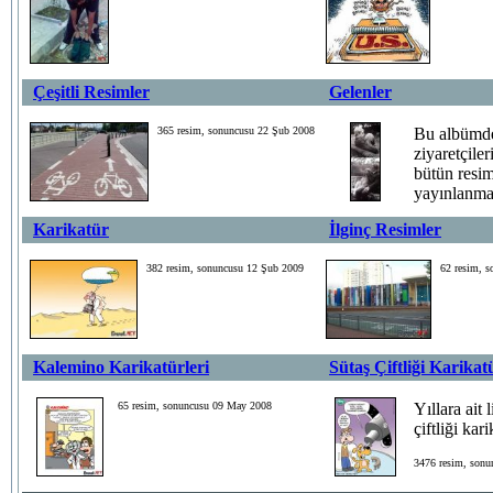
Çeşitli Resimler
Gelenler
365 resim, sonuncusu 22 Şub 2008
Bu albümd
ziyaretçile
bütün resim
yayınlanma
Karikatür
İlginç Resimler
143 resim, sonun
382 resim, sonuncusu 12 Şub 2009
62 resim, 
Kalemino Karikatürleri
Sütaş Çiftliği Karikat
65 resim, sonuncusu 09 May 2008
Yıllara ait 
çiftliği kari
3476 resim, sonu