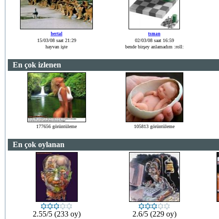
bertal
tsman
15/03/08 saat 21:29
02/03/08 saat 16:59
hayvan işte
bende birşey anlamadım :roll:
En çok izlenen
177656 görüntüleme
105813 görüntüleme
En çok oylanan
2.55/5 (233 oy)
2.6/5 (229 oy)