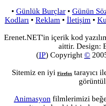
•
Günlük Burçlar
•
Günün Sö
Kodları
•
Reklam
•
İletişim
•
Ku
Erenet.NET'in içerik kod yazılı
aittir. Design: 
(
IP
) Copyright
©
200
Sitemiz en iyi
tarayıcı i
Firefox
görüntül
Animasyon
filmlerimizi beğ