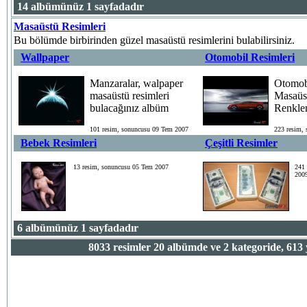
14 albümünüz 1 sayfadadır
Masaüstü Resimleri
Bu bölümde birbirinden güzel masaüstü resimlerini bulabilirsiniz.
Wallpaper
Otomobil Resimleri
Manzaralar, walpaper
Otomobi
masaüstü resimleri
Masaüs
bulacağınız albüm
Renklen
101 resim, sonuncusu 09 Tem 2007
223 resim,
Bebek Resimleri
Çeşitli Resimler
13 resim, sonuncusu 05 Tem 2007
241 
200
6 albümünüz 1 sayfadadır
8033
resimler
20
albümde ve
2
kategoride,
613