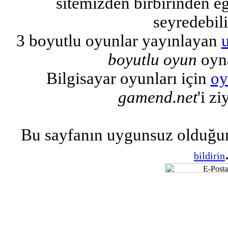
sitemizden birbirinden eğl
seyredebili
3 boyutlu oyunlar yayınlayan
boyutlu oyun
oyna
Bilgisayar oyunları için
oy
gamend.net
'i zi
Bu sayfanın uygunsuz olduğu
bildirin