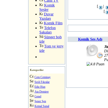
Canlı TV
Komik
[
|
Sesler
[
Duvar
Yazıları
Komik Film
Telefon
Şakaları
Sünger bob
Komik Ses Adı
izle
Tom ve jerry
Ji
izle
Di
27
Pu
Kategoriler
Cem Ceminay
Sesli Fıkralar
Ediz Hun
Ata Demirer
Genel
Şener Şen
Kemal Sunal