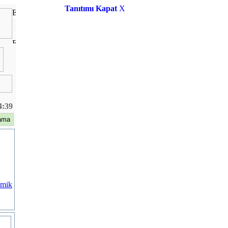
Tanıtımı Kapat
X
4:39
omik