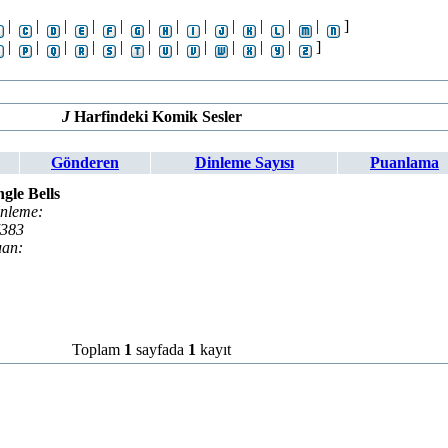
|
|
|
|
|
|
|
|
|
|
|
|
]
|
|
|
|
|
|
|
|
|
|
|
]
J
Harfindeki Komik Sesler
Gönderen
Dinleme Sayısı
Puanlama
ngle Bells
nleme:
383
an:
Toplam
1
sayfada
1
kayıt