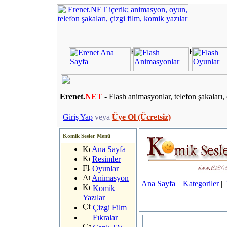
Erenet.
NET
- Flash animasyonlar, telefon şakaları, 
Giriş Yap
veya
Üye Ol (Ücretsiz)
Komik Sesler Menü
Ana Sayfa
Resimler
Oyunlar
Animasyon
Ana Sayfa
|
Kategoriler
|
Komik
Yazılar
Çizgi Film
Fıkralar