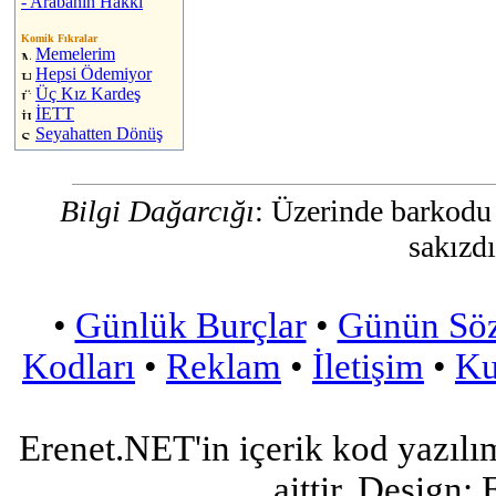
- Arabanın Hakkı
Komik Fıkralar
Memelerim
Hepsi Ödemiyor
Üç Kız Kardeş
İETT
Seyahatten Dönüş
Bilgi Dağarcığı
: Üzerinde barkodu
sakızdı
•
Günlük Burçlar
•
Günün Sö
Kodları
•
Reklam
•
İletişim
•
Ku
Erenet.NET'in içerik kod yazılı
aittir. Design: 