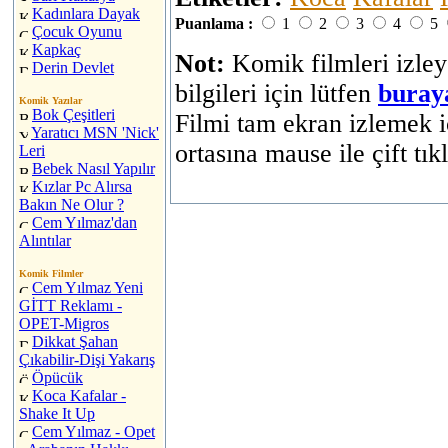
Kadınlara Dayak
Puanlama :
1
2
3
4
5
Çocuk Oyunu
Kapkaç
Not:
Komik filmleri izley
Derin Devlet
bilgileri için lütfen
buray
Komik Yazılar
Bok Çeşitleri
Filmi tam ekran izlemek i
Yaratıcı MSN 'Nick'
ortasına mause ile çift tık
Leri
Bebek Nasıl Yapılır
Kızlar Pc Alırsa
Bakın Ne Olur ?
Cem Yılmaz'dan
Alıntılar
Komik Filmler
Cem Yılmaz Yeni
GİTT Reklamı -
OPET-Migros
Dikkat Şahan
Çıkabilir-Dişi Yakarış
Öpücük
Koca Kafalar -
Shake It Up
Cem Yılmaz - Opet