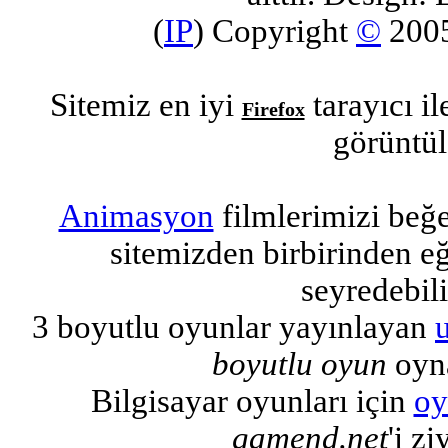
(
IP
) Copyright
©
200
Sitemiz en iyi
tarayıcı i
Firefox
görüntül
Animasyon
filmlerimizi beğ
sitemizden birbirinden eğl
seyredebili
3 boyutlu oyunlar yayınlayan
boyutlu oyun
oyna
Bilgisayar oyunları için
oy
gamend.net
'i zi