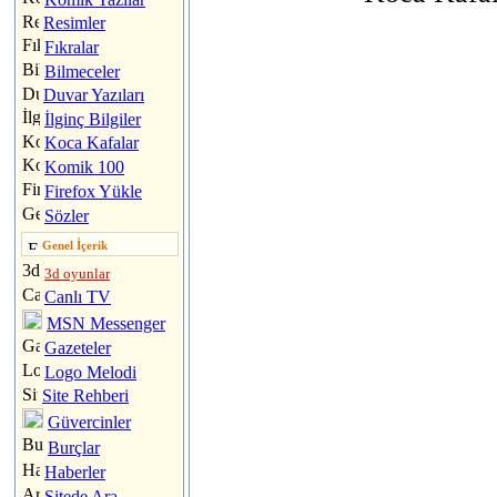
Resimler
Fıkralar
Bilmeceler
Duvar Yazıları
İlginç Bilgiler
Koca Kafalar
Komik 100
Firefox Yükle
Sözler
Genel İçerik
3d oyunlar
Canlı TV
MSN Messenger
Gazeteler
Logo Melodi
Site Rehberi
Güvercinler
Burçlar
Haberler
Sitede Ara