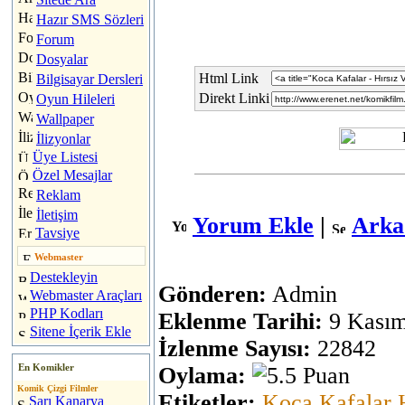
Hazır SMS Sözleri
Forum
Dosyalar
Html Link
Bilgisayar Dersleri
Direkt Linki
Oyun Hileleri
Wallpaper
İlizyonlar
Üye Listesi
Özel Mesajlar
Reklam
İletişim
Yorum Ekle
|
Arka
Tavsiye
Webmaster
Destekleyin
Gönderen:
Admin
Webmaster Araçları
PHP Kodları
Eklenme Tarihi:
9 Kasım
Sitene İçerik Ekle
İzlenme Sayısı:
22842
En Komikler
Oylama:
Komik Çizgi Filmler
Etiketler:
Koca
Kafalar
Sarı Kanarya