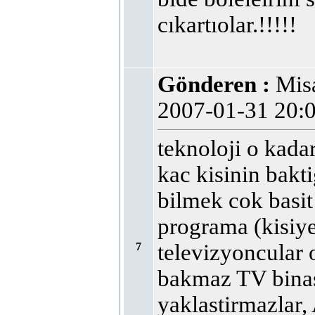
cıkartıolar.!!!!!
Gönderen :
Mi
2007-01-31 20
teknoloji o kada
kac kisinin bakti
bilmek cok basit 
programa (kisiye
televizyoncular
7
bakmaz TV binas
yaklastirmazlar,