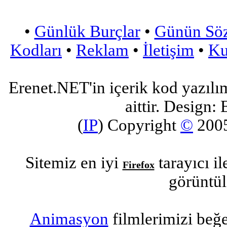
•
Günlük Burçlar
•
Günün Sö
Kodları
•
Reklam
•
İletişim
•
Ku
Erenet.NET'in içerik kod yazılı
aittir. Design: 
(
IP
) Copyright
©
200
Sitemiz en iyi
tarayıcı i
Firefox
görüntül
Animasyon
filmlerimizi beğ