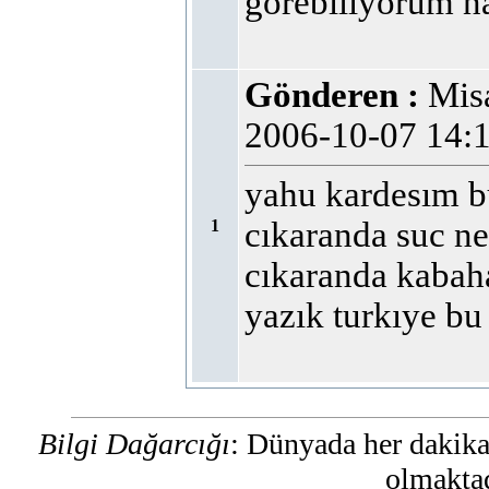
görebiliyorum na
Gönderen :
Mi
2006-10-07 14
yahu kardesım b
cıkaranda suc ne
1
cıkaranda kabahat
yazık turkıye bu
Bilgi Dağarcığı
: Dünyada her dakika
olmaktad