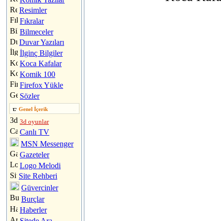
Resimler
Fıkralar
Bilmeceler
Duvar Yazıları
İlginç Bilgiler
Koca Kafalar
Komik 100
Firefox Yükle
Sözler
Genel İçerik
3d oyunlar
Canlı TV
MSN Messenger
Gazeteler
Logo Melodi
Site Rehberi
Güvercinler
Burçlar
Haberler
Sitede Ara