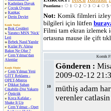
Kadınlara Dayak
Puanlama :
1
2
3
4
5
Çocuk Oyunu
Kapkaç
Not:
Komik filmleri izley
Derin Devlet
bilgileri için lütfen
buray
Komik Yazılar
Bok Çeşitleri
Filmi tam ekran izlemek i
Yaratıcı MSN 'Nick'
ortasına mause ile çift tık
Leri
Bebek Nasıl Yapılır
Kızlar Pc Alırsa
Bakın Ne Olur ?
Cem Yılmaz'dan
Komik Fi
Alıntılar
Gönderen :
Mi
Komik Filmler
Cem Yılmaz Yeni
2009-02-12 21
GİTT Reklamı -
OPET-Migros
Dikkat Şahan
müthiş adam har
10
Çıkabilir-Dişi Yakarış
Öpücük
verenler catlasin
Koca Kafalar -
Shake It Up
Cem Yılmaz - Opet