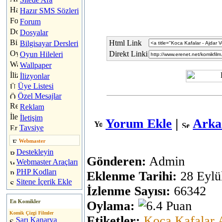
Hazır SMS Sözleri
Forum
Dosyalar
Html Link
Bilgisayar Dersleri
Direkt Linki
Oyun Hileleri
Wallpaper
İlizyonlar
Üye Listesi
Özel Mesajlar
Reklam
İletişim
Yorum Ekle
|
Arka
Tavsiye
Webmaster
Destekleyin
Gönderen:
Admin
Webmaster Araçları
PHP Kodları
Eklenme Tarihi:
28 Eylü
Sitene İçerik Ekle
İzlenme Sayısı:
66342
En Komikler
Oylama:
Komik Çizgi Filmler
Etiketler:
Koca
Kafalar
Sarı Kanarya