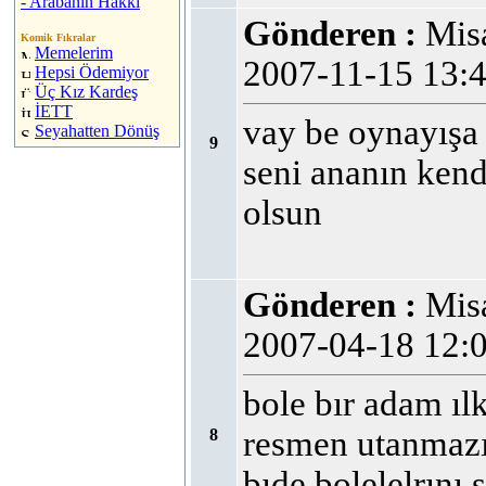
- Arabanın Hakkı
Gönderen :
Mi
Komik Fıkralar
Memelerim
2007-11-15 13
Hepsi Ödemiyor
Üç Kız Kardeş
İETT
vay be oynayışa
Seyahatten Dönüş
9
seni ananın kend
olsun
Gönderen :
Mi
2007-04-18 12
bole bır adam ı
resmen utanmazı
8
bıde bolelelrını 