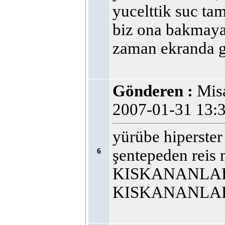
yucelttik suc t
biz ona bakmaya
zaman ekranda g
Gönderen :
Mi
2007-01-31 13
yürübe hiperst
şentepeden reis
6
KISKANANLAR
KISKANANLAR