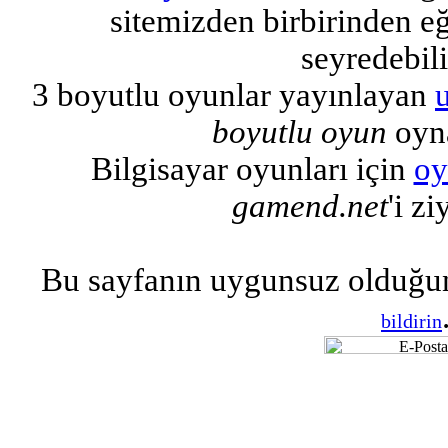
sitemizden birbirinden eğl
seyredebili
3 boyutlu oyunlar yayınlayan
boyutlu oyun
oyna
Bilgisayar oyunları için
oy
gamend.net
'i zi
Bu sayfanın uygunsuz olduğu
bildirin