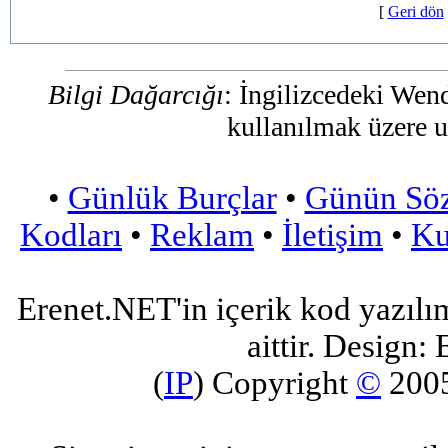
[
Geri dön
Bilgi Dağarcığı
: İngilizcedeki Wen
kullanılmak üzere 
•
Günlük Burçlar
•
Günün Sö
Kodları
•
Reklam
•
İletişim
•
Ku
Erenet.NET'in içerik kod yazılı
aittir. Design: 
(
IP
) Copyright
©
200