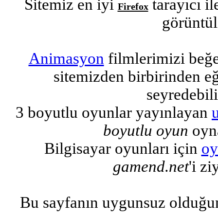
Sitemiz en iyi
tarayıcı i
Firefox
görüntül
Animasyon
filmlerimizi beğ
sitemizden birbirinden eğl
seyredebili
3 boyutlu oyunlar yayınlayan
boyutlu oyun
oyna
Bilgisayar oyunları için
oy
gamend.net
'i zi
Bu sayfanın uygunsuz olduğu