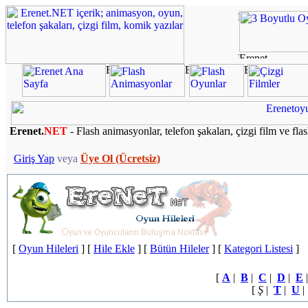
Erenet.
NET
- Flash animasyonlar, telefon şakaları, çizgi film ve fla
Giriş Yap
veya
Üye Ol (Ücretsiz)
[
Oyun Hileleri
] [
Hile Ekle
] [
Bütün Hileler
] [
Kategori Listesi
]
[
A
|
B
|
C
|
D
|
E
[
Ş
|
T
|
U