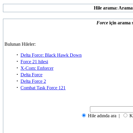
Hile arama: Arama
Force
için arama 
Bulunan Hileler:
·
Delta Force: Black Hawk Down
·
Force 21 hilesi
·
X-Com: Enforcer
·
Delta Force
·
Delta Force 2
·
Combat Task Force 121
Hile adında ara |
Ka