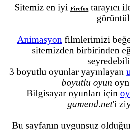
Sitemiz en iyi
tarayıcı i
Firefox
görüntül
Animasyon
filmlerimizi beğ
sitemizden birbirinden eğl
seyredebili
3 boyutlu oyunlar yayınlayan
boyutlu oyun
oyna
Bilgisayar oyunları için
oy
gamend.net
'i zi
Bu sayfanın uygunsuz olduğu