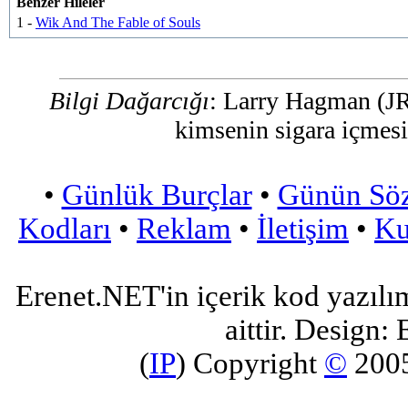
Benzer Hileler
1 -
Wik And The Fable of Souls
Bilgi Dağarcığı
: Larry Hagman (JR.
kimsenin sigara içmesi
•
Günlük Burçlar
•
Günün Sö
Kodları
•
Reklam
•
İletişim
•
Ku
Erenet.NET'in içerik kod yazılı
aittir. Design: 
(
IP
) Copyright
©
200