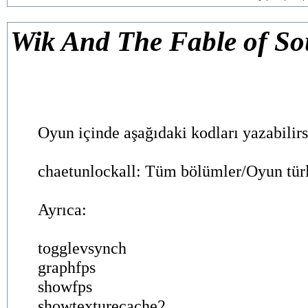
Wik And The Fable of So
Oyun içinde aşağıdaki kodları yazabilirs
chaetunlockall: Tüm bölümler/Oyun türl
Ayrıca:
togglevsynch
graphfps
showfps
showtexturecache2