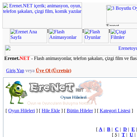
Erenet.
NET
- Flash animasyonlar, telefon şakaları, çizgi film ve fla
Giriş Yap
veya
Üye Ol (Ücretsiz)
[
Oyun Hileleri
] [
Hile Ekle
] [
Bütün Hileler
] [
Kategori Listesi
]
[
A
|
B
|
C
|
D
|
E
[
Ş
|
T
|
U