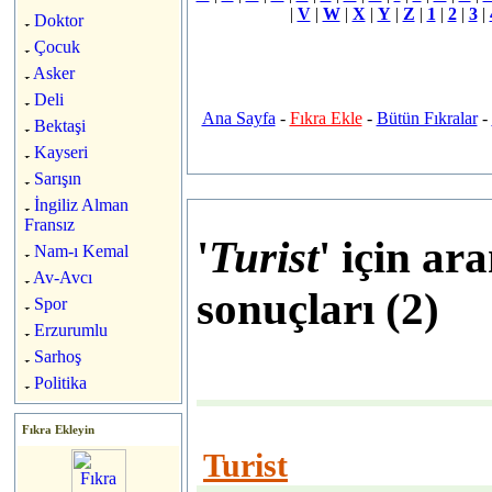
|
V
|
W
|
X
|
Y
|
Z
|
1
|
2
|
3
|
Doktor
Çocuk
Asker
Deli
Ana Sayfa
-
Fıkra Ekle
-
Bütün Fıkralar
-
Bektaşi
Kayseri
Sarışın
İngiliz Alman
Fransız
'
Turist
' için ar
Nam-ı Kemal
Av-Avcı
sonuçları (2)
Spor
Erzurumlu
Sarhoş
Politika
Fıkra Ekleyin
Turist