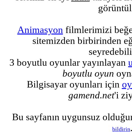
görüntül
Animasyon
filmlerimizi beğ
sitemizden birbirinden eğl
seyredebili
3 boyutlu oyunlar yayınlayan
boyutlu oyun
oyna
Bilgisayar oyunları için
oy
gamend.net
'i zi
Bu sayfanın uygunsuz olduğu
bildirin