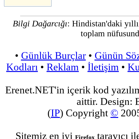
Bilgi Dağarcığı
: Hindistan'daki yıl
toplam nüfusunda
•
Günlük Burçlar
•
Günün Sö
Kodları
•
Reklam
•
İletişim
•
Ku
Erenet.NET'in içerik kod yazılı
aittir. Design: 
(
IP
) Copyright
©
200
Sitemiz en iyi
tarayıcı i
Firefox