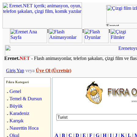
Erenet.
NET
- Flash animasyonlar, telefon şakaları, çizgi film ve fla
Giriş Yap
veya
Üye Ol (Ücretsiz)
Fıkra Kategori
Genel
Temel & Dursun
Büyük
Karadeniz
Karışık
Nasrettin Hoca
Okul
A
|
B
|
C
|
D
|
E
|
F
|
G
|
H
|
I
|
J
|
K
|
L
|