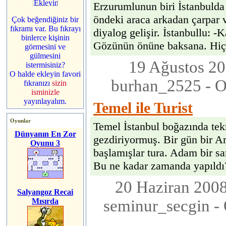
Erzurumlunun biri İstanbulda
öndeki araca arkadan çarpar v
Çok beğendiğiniz bir
fıkramı var. Bu fıkrayı
diyalog gelişir. İstanbullu: 
binlerce kişinin
Gözünün önüne baksana. Hiç 
görmesini ve
gülmesini
19 Ağustos 200
istermisiniz?
O halde ekleyin favori
burhan_2525 - 
fıkranızı
sizin
isminizle
yayınlayalım.
Temel ile Turist
Oyunlar
Temel İstanbul boğazında tekn
Dünyanın En Zor
gezdiriyormuş. Bir gün bir Am
Oyunu 3
başlamışlar tura. Adam bir sa
Bu ne kadar zamanda yapıldı? 
20 Haziran 2008
Salyangoz Recai
seminur_secgin -
Mısırda