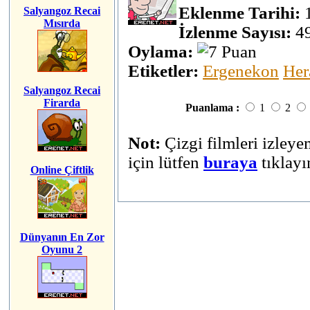
Eklenme Tarihi:
1
Salyangoz Recai
Mısırda
İzlenme Sayısı:
4
Oylama:
Etiketler:
Ergenekon
Her
Salyangoz Recai
Firarda
Puanlama :
1
2
Not:
Çizgi filmleri izleyem
için lütfen
buraya
tıklayı
Online Çiftlik
Dünyanın En Zor
Oyunu 2