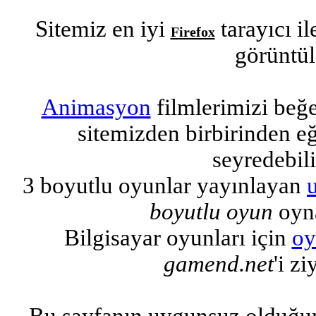
Sitemiz en iyi
tarayıcı i
Firefox
görüntül
Animasyon
filmlerimizi beğ
sitemizden birbirinden eğl
seyredebili
3 boyutlu oyunlar yayınlayan
boyutlu oyun
oyna
Bilgisayar oyunları için
oy
gamend.net
'i zi